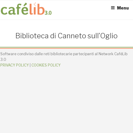
Salta
Menu
al
contenuto
ACCESS POINT ATTIVI
Biblioteca di Canneto sull’Oglio
0
Software condiviso dalle reti bibliotecarie partecipanti al Network CaféLib
3.0
PRIVACY POLICY
|
COOKIES POLICY
UTENTI TOTALI
0
SEDI CONNESSE