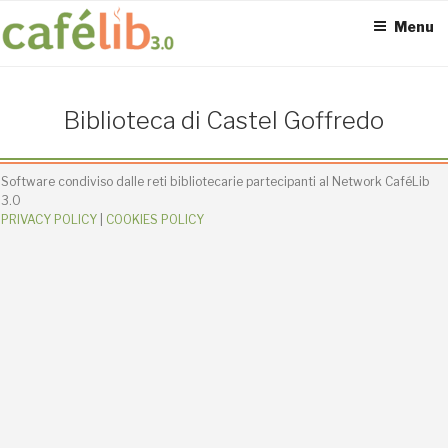
Salta
Menu
al
contenuto
ACCESS POINT ATTIVI
Biblioteca di Castel Goffredo
0
Software condiviso dalle reti bibliotecarie partecipanti al Network CaféLib
3.0
PRIVACY POLICY
|
COOKIES POLICY
UTENTI TOTALI
0
SEDI CONNESSE