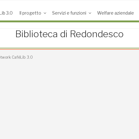
ib 3.0
Il progetto
Servizi e funzioni
Welfare aziendale
Biblioteca di Redondesco
Network CaféLib 3.0