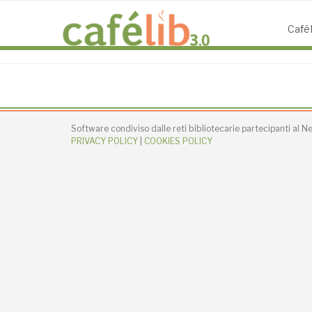
Salta
al
CaféL
contenuto
Software condiviso dalle reti bibliotecarie partecipanti al 
PRIVACY POLICY
|
COOKIES POLICY