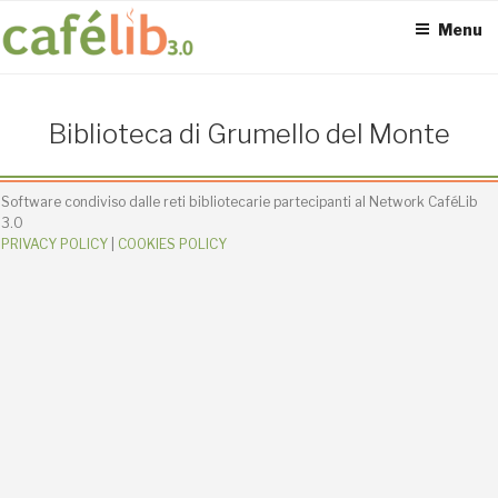
Salta
Menu
al
contenuto
ACCESS POINT ATTIVI
Biblioteca di Grumello del Monte
0
Software condiviso dalle reti bibliotecarie partecipanti al Network CaféLib
3.0
PRIVACY POLICY
|
COOKIES POLICY
UTENTI TOTALI
0
SEDI CONNESSE