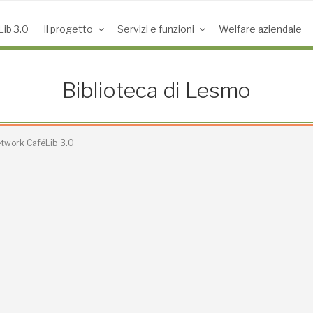
ib 3.0
Il progetto
Servizi e funzioni
Welfare aziendale
Biblioteca di Lesmo
Network CaféLib 3.0