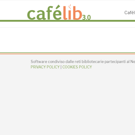
Salta
al
CaféL
contenuto
Software condiviso dalle reti bibliotecarie partecipanti al 
PRIVACY POLICY
|
COOKIES POLICY