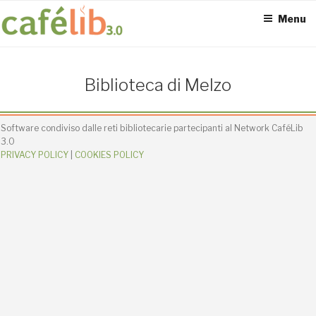
Salta
Menu
al
contenuto
ACCESS POINT ATTIVI
Biblioteca di Melzo
0
Software condiviso dalle reti bibliotecarie partecipanti al Network CaféLib
3.0
PRIVACY POLICY
|
COOKIES POLICY
UTENTI TOTALI
0
SEDI CONNESSE