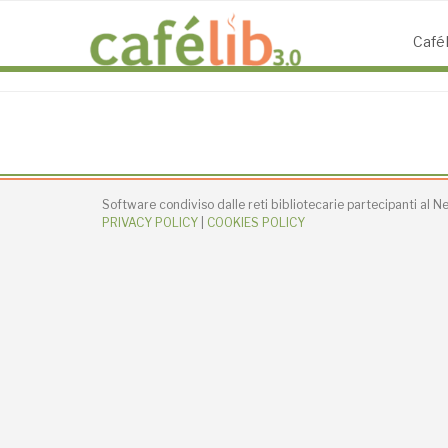
Salta
al
CaféL
contenuto
Software condiviso dalle reti bibliotecarie partecipanti al 
PRIVACY POLICY
|
COOKIES POLICY