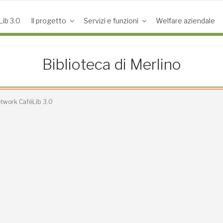
ib 3.0
Il progetto
Servizi e funzioni
Welfare aziendale
Biblioteca di Merlino
Network CaféLib 3.0