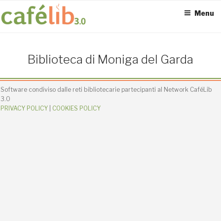
Salta
Menu
al
contenuto
ACCESS POINT ATTIVI
Biblioteca di Moniga del Garda
0
Software condiviso dalle reti bibliotecarie partecipanti al Network CaféLib
3.0
PRIVACY POLICY
|
COOKIES POLICY
UTENTI TOTALI
0
SEDI CONNESSE