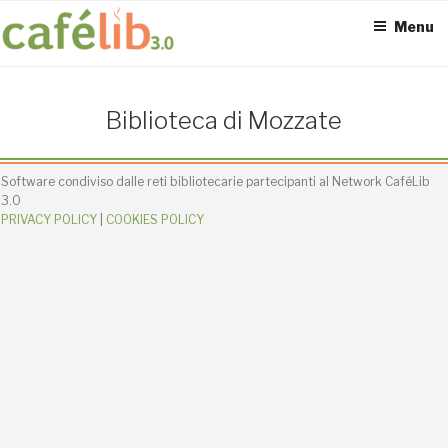
Salta
Menu
al
contenuto
ACCESS POINT ATTIVI
Biblioteca di Mozzate
0
Software condiviso dalle reti bibliotecarie partecipanti al Network CaféLib
3.0
PRIVACY POLICY
|
COOKIES POLICY
UTENTI TOTALI
0
SEDI CONNESSE