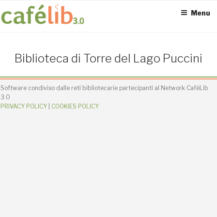
Salta
Menu
al
contenuto
ACCESS POINT ATTIVI
Biblioteca di Torre del Lago Puccini
0
Software condiviso dalle reti bibliotecarie partecipanti al Network CaféLib
3.0
PRIVACY POLICY
|
COOKIES POLICY
UTENTI TOTALI
0
SEDI CONNESSE