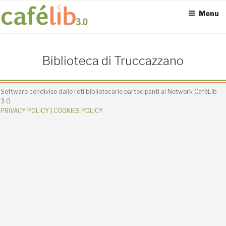
Salta
Menu
al
contenuto
ACCESS POINT ATTIVI
Biblioteca di Truccazzano
0
Software condiviso dalle reti bibliotecarie partecipanti al Network CaféLib
3.0
PRIVACY POLICY
|
COOKIES POLICY
UTENTI TOTALI
0
SEDI CONNESSE