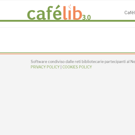
Salta
al
CaféL
contenuto
Software condiviso dalle reti bibliotecarie partecipanti al 
PRIVACY POLICY
|
COOKIES POLICY