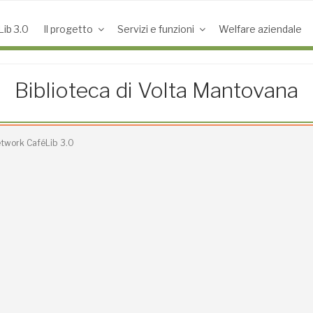
ib 3.0
Il progetto
Servizi e funzioni
Welfare aziendale
Biblioteca di Volta Mantovana
Network CaféLib 3.0