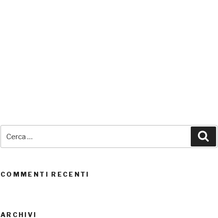
SEDI CONNESSE
Cerca:
Ce
UTENTI CONNESSI
REAL TIME
0
COMMENTI RECENTI
ARCHIVI