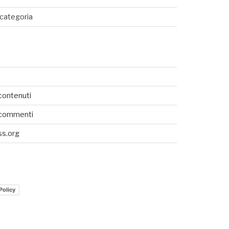
categoria
SEDI CONNESSE
UTENTI CONNESSI
contenuti
REAL TIME
 commenti
0
s.org
Policy