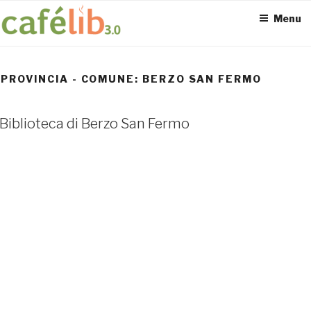
Salta
Menu
al
contenuto
PROVINCIA - COMUNE:
BERZO SAN FERMO
ACCESS POINT ATTIVI
Biblioteca di Berzo San Fermo
0
UTENTI TOTALI
0