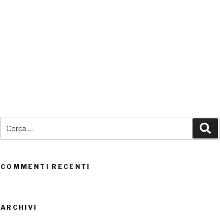
SEDI CONNESSE
Cerca:
Ce
UTENTI CONNESSI
REAL TIME
0
COMMENTI RECENTI
ARCHIVI