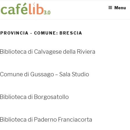
Salta
Menu
al
contenuto
PROVINCIA - COMUNE:
BRESCIA
Biblioteca di Calvagese della Riviera
ACCESS POINT ATTIVI
0
Comune di Gussago – Sala Studio
Biblioteca di Borgosatollo
Biblioteca di Paderno Franciacorta
UTENTI TOTALI