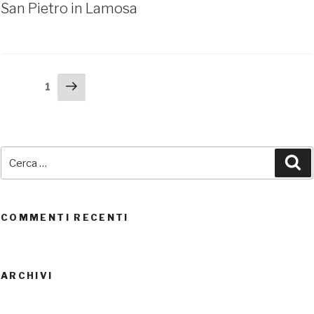
UTENTI CONNESSI
San Pietro in Lamosa
REAL TIME
0
Navigazione
Pagina
Pagina
1
successiva
articoli
Cerca:
Ce
COMMENTI RECENTI
ARCHIVI