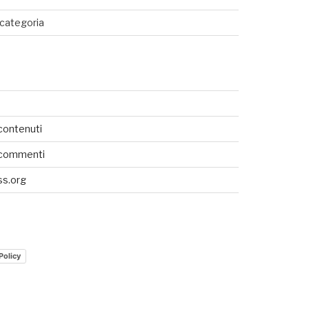
categoria
SEDI CONNESSE
UTENTI CONNESSI
contenuti
REAL TIME
 commenti
0
s.org
Policy