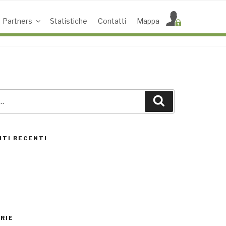
Partners
Statistiche
Contatti
Mappa
Cerca
ACCESS POINT ATTIVI
0
TI RECENTI
UTENTI TOTALI
0
RIE