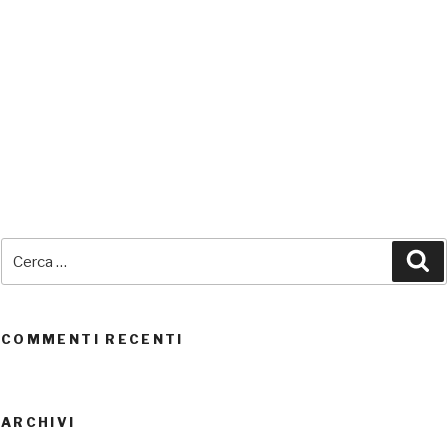
SEDI CONNESSE
Cerca:
Ce
UTENTI CONNESSI
REAL TIME
0
COMMENTI RECENTI
ARCHIVI