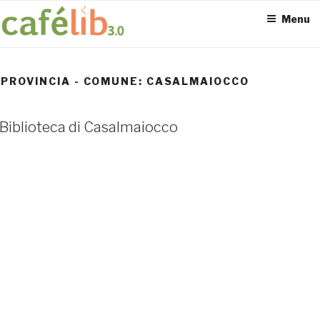
Salta
Menu
al
contenuto
PROVINCIA - COMUNE:
CASALMAIOCCO
ACCESS POINT ATTIVI
Biblioteca di Casalmaiocco
0
UTENTI TOTALI
0