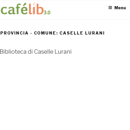
Salta
Menu
al
contenuto
PROVINCIA - COMUNE:
CASELLE LURANI
ACCESS POINT ATTIVI
Biblioteca di Caselle Lurani
0
UTENTI TOTALI
0