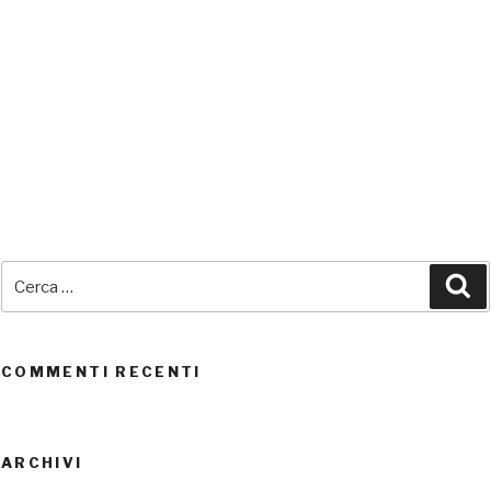
SEDI CONNESSE
Cerca:
Ce
UTENTI CONNESSI
REAL TIME
0
COMMENTI RECENTI
ARCHIVI