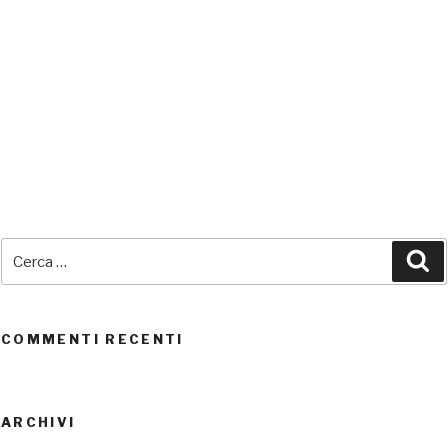
SEDI CONNESSE
Cerca:
Ce
UTENTI CONNESSI
REAL TIME
0
COMMENTI RECENTI
ARCHIVI