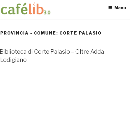
Salta
Menu
al
contenuto
PROVINCIA - COMUNE:
CORTE PALASIO
ACCESS POINT ATTIVI
Biblioteca di Corte Palasio – Oltre Adda
0
Lodigiano
UTENTI TOTALI
0