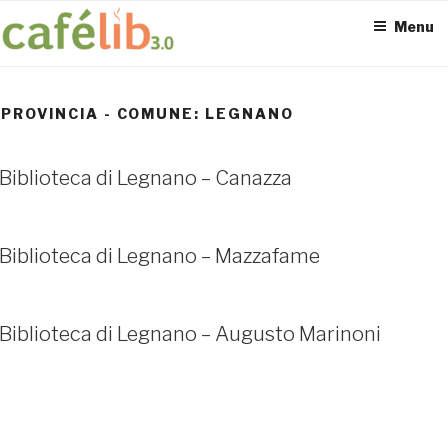
Salta
Menu
al
contenuto
PROVINCIA - COMUNE:
LEGNANO
ACCESS POINT ATTIVI
Biblioteca di Legnano – Canazza
0
Biblioteca di Legnano – Mazzafame
Biblioteca di Legnano – Augusto Marinoni
UTENTI TOTALI
0