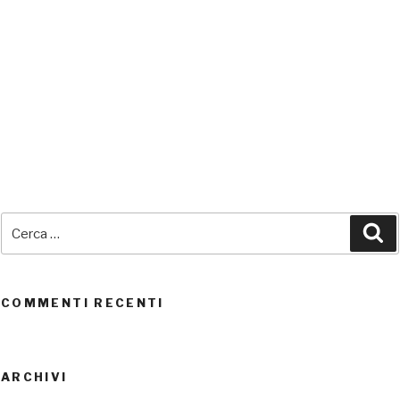
SEDI CONNESSE
Cerca:
Ce
UTENTI CONNESSI
REAL TIME
0
COMMENTI RECENTI
ARCHIVI