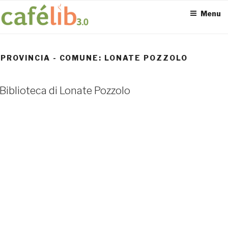
Salta
Menu
al
contenuto
PROVINCIA - COMUNE:
LONATE POZZOLO
ACCESS POINT ATTIVI
Biblioteca di Lonate Pozzolo
0
UTENTI TOTALI
0