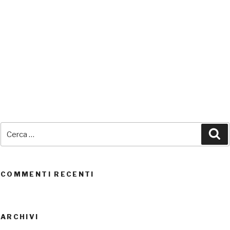
SEDI CONNESSE
Cerca:
Ce
UTENTI CONNESSI
REAL TIME
0
COMMENTI RECENTI
ARCHIVI