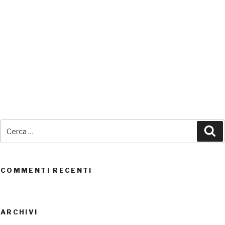
SEDI CONNESSE
Cerca:
Ce
UTENTI CONNESSI
REAL TIME
0
COMMENTI RECENTI
ARCHIVI