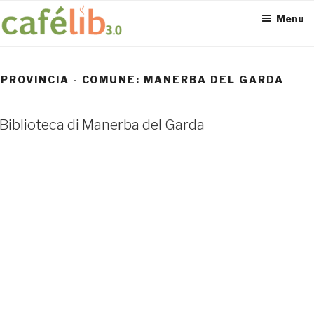
Salta
Menu
al
contenuto
PROVINCIA - COMUNE:
MANERBA DEL GARDA
ACCESS POINT ATTIVI
Biblioteca di Manerba del Garda
0
UTENTI TOTALI
0