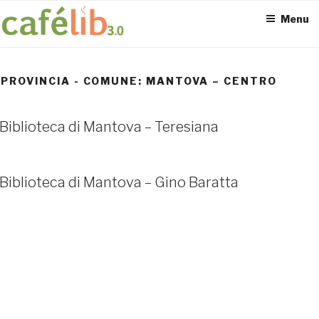
Salta
Menu
al
contenuto
PROVINCIA - COMUNE:
MANTOVA – CENTRO
ACCESS POINT ATTIVI
Biblioteca di Mantova – Teresiana
0
Biblioteca di Mantova – Gino Baratta
UTENTI TOTALI
0