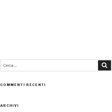
SEDI CONNESSE
Cerca:
Ce
UTENTI CONNESSI
REAL TIME
0
COMMENTI RECENTI
ARCHIVI