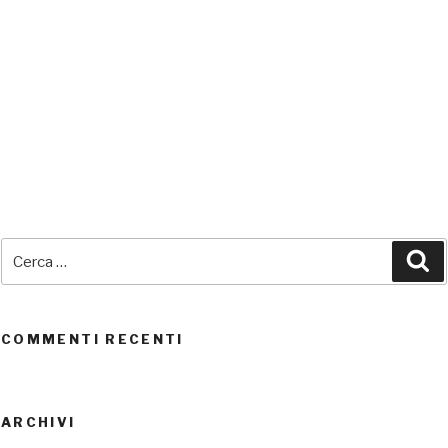
SEDI CONNESSE
Cerca:
Ce
UTENTI CONNESSI
REAL TIME
0
COMMENTI RECENTI
ARCHIVI