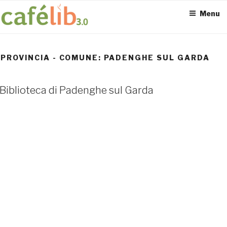
Salta
Menu
al
contenuto
PROVINCIA - COMUNE:
PADENGHE SUL GARDA
ACCESS POINT ATTIVI
Biblioteca di Padenghe sul Garda
0
UTENTI TOTALI
0