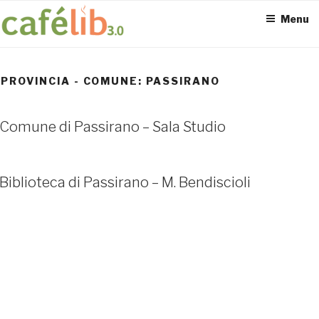
Salta
Menu
al
contenuto
PROVINCIA - COMUNE:
PASSIRANO
ACCESS POINT ATTIVI
Comune di Passirano – Sala Studio
0
Biblioteca di Passirano – M. Bendiscioli
UTENTI TOTALI
0