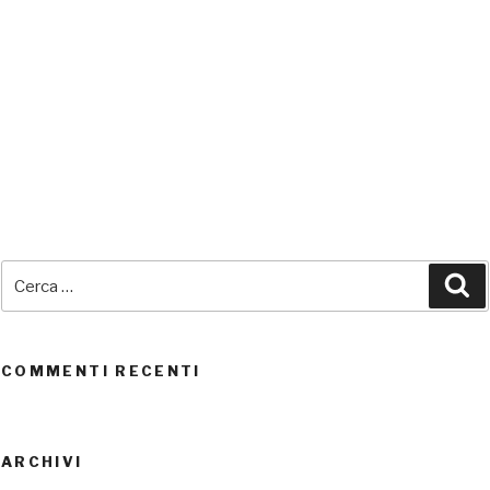
SEDI CONNESSE
Cerca:
Ce
UTENTI CONNESSI
REAL TIME
0
COMMENTI RECENTI
ARCHIVI