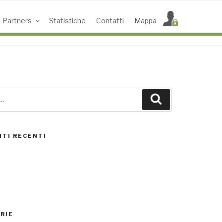
Partners
Statistiche
Contatti
Mappa
Cerca
ACCESS POINT ATTIVI
0
TI RECENTI
UTENTI TOTALI
0
RIE