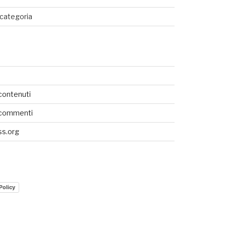
categoria
SEDI CONNESSE
UTENTI CONNESSI
contenuti
REAL TIME
 commenti
0
s.org
Policy