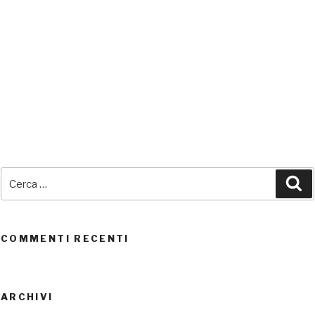
SEDI CONNESSE
Cerca:
Ce
UTENTI CONNESSI
REAL TIME
0
COMMENTI RECENTI
ARCHIVI