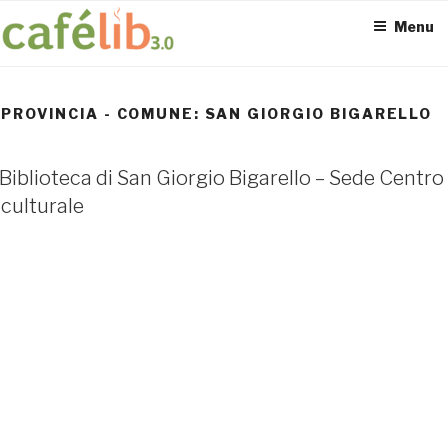
Salta
Menu
al
contenuto
PROVINCIA - COMUNE:
SAN GIORGIO BIGARELLO
ACCESS POINT ATTIVI
Biblioteca di San Giorgio Bigarello – Sede Centro
0
culturale
UTENTI TOTALI
0