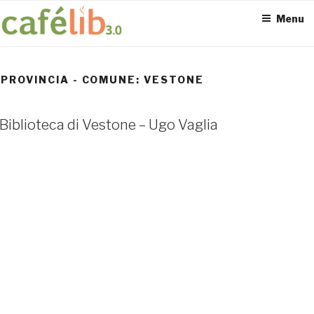
Salta
Menu
al
contenuto
PROVINCIA - COMUNE:
VESTONE
ACCESS POINT ATTIVI
Biblioteca di Vestone – Ugo Vaglia
0
UTENTI TOTALI
0