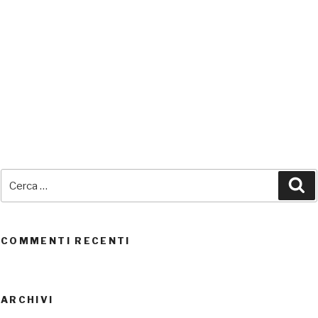
SEDI CONNESSE
Cerca:
Ce
UTENTI CONNESSI
REAL TIME
0
COMMENTI RECENTI
ARCHIVI