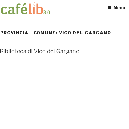
Salta
Menu
al
contenuto
PROVINCIA - COMUNE:
VICO DEL GARGANO
ACCESS POINT ATTIVI
Biblioteca di Vico del Gargano
0
UTENTI TOTALI
0