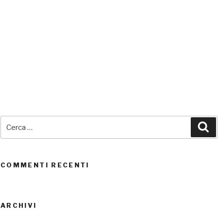
SEDI CONNESSE
Cerca:
Ce
UTENTI CONNESSI
REAL TIME
0
COMMENTI RECENTI
ARCHIVI