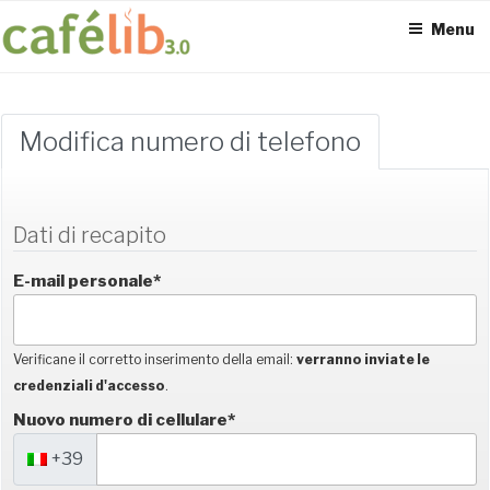
Salta
Menu
al
contenuto
ACCESS POINT ATTIVI
0
Modifica numero di telefono
Dati di recapito
UTENTI TOTALI
0
E-mail personale*
Verificane il corretto inserimento della email:
verranno inviate le
credenziali d'accesso
.
SEDI CONNESSE
Nuovo numero di cellulare*
+39