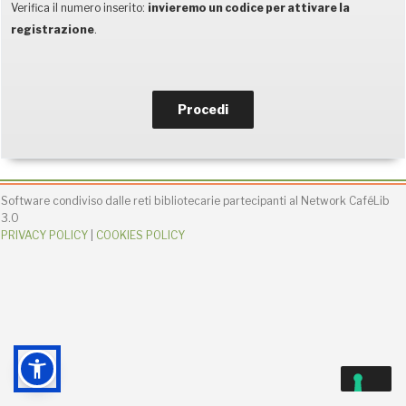
Per autenticarti segui i passaggi che ti saranno
Verifica il numero inserito:
invieremo un codice per attivare la
UTENTI CONNESSI
forniti via mail
registrazione
.
REAL TIME
0
oppure
modifica
Software condiviso dalle reti bibliotecarie partecipanti al Network CaféLib
3.0
PRIVACY POLICY
|
COOKIES POLICY