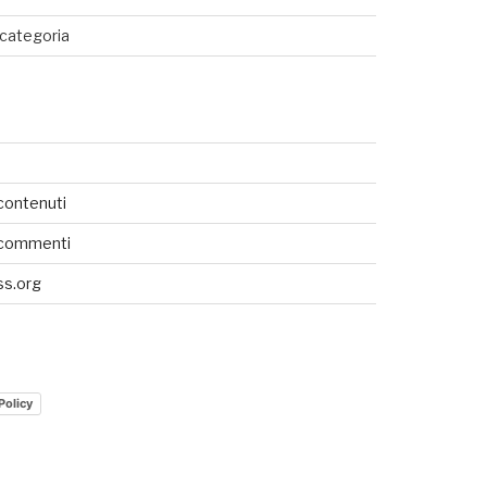
UTENTI TOTALI
categoria
0
contenuti
SEDI CONNESSE
 commenti
s.org
Policy
UTENTI CONNESSI
REAL TIME