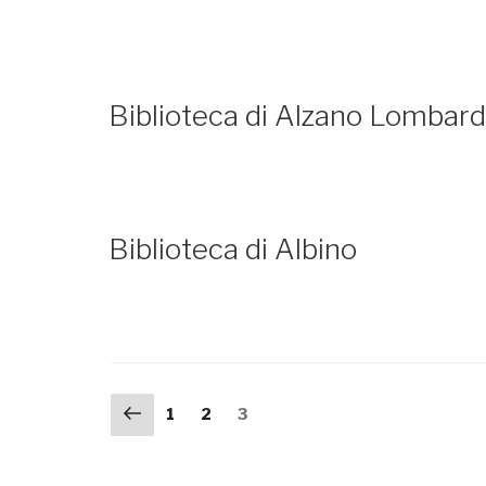
Biblioteca di Alzano Lombar
Biblioteca di Albino
Navigazione
Pagina
Pagina
Pagina
Pagina
1
2
3
precedente
articoli