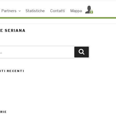
Partners
Statistiche
Contatti
Mappa
LE SERIANA
Cerca
ACCESS POINT ATTIVI
0
TI RECENTI
UTENTI TOTALI
0
RIE