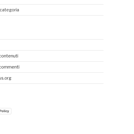
categoria
SEDI CONNESSE
UTENTI CONNESSI
contenuti
REAL TIME
 commenti
0
s.org
Policy