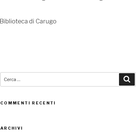
Biblioteca di Carugo
SEDI CONNESSE
Cerca:
Ce
UTENTI CONNESSI
REAL TIME
0
COMMENTI RECENTI
ARCHIVI