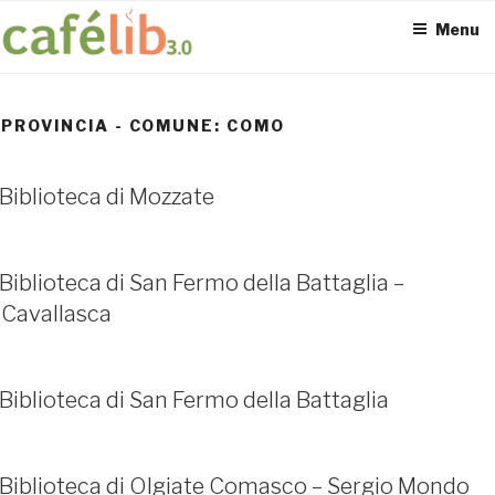
Salta
Menu
al
contenuto
PROVINCIA - COMUNE:
COMO
ACCESS POINT ATTIVI
Biblioteca di Mozzate
0
Biblioteca di San Fermo della Battaglia –
Cavallasca
UTENTI TOTALI
Biblioteca di San Fermo della Battaglia
0
Biblioteca di Olgiate Comasco – Sergio Mondo