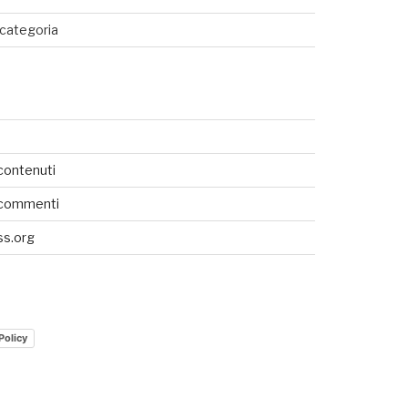
categoria
SEDI CONNESSE
UTENTI CONNESSI
contenuti
REAL TIME
 commenti
0
s.org
Policy