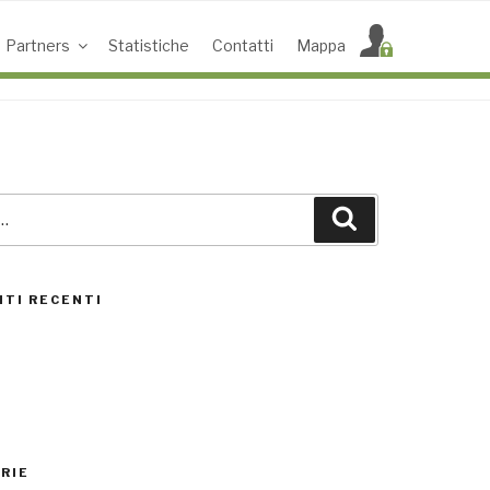
Partners
Statistiche
Contatti
Mappa
Cerca
ACCESS POINT ATTIVI
0
TI RECENTI
UTENTI TOTALI
0
RIE